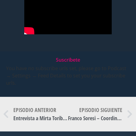
Suscribete
You have no subscribe urls set, please go to Podcast
→ Settings → Feed Details to set you your subscribe
urls.
EPISODIO ANTERIOR
EPISODIO SIGUIENTE
Entrevista a Mirta Toribio, Jefa de investigacion y desarrollo de Profertil
Franco Soresi – Coordinador de Espacio Tecno “Emprender”