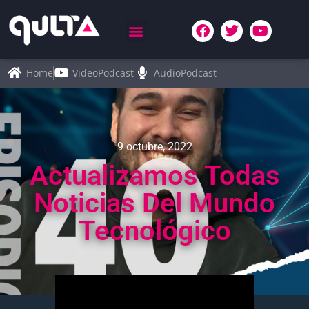
Home
VideoPodcast
AudioPodcast
9 octubre, 2022
Actualizamos Todas
Noticias Del Mundo
Tecnológico