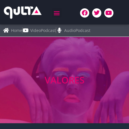
Home
VideoPodcast
AudioPodcast
VALORES