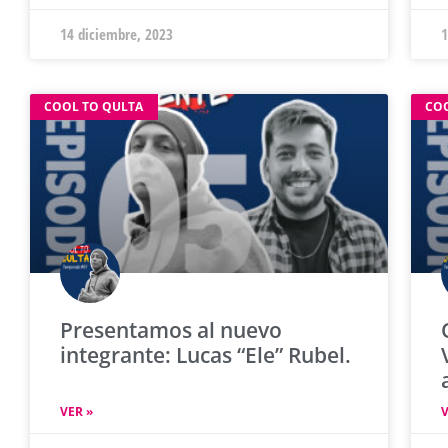
14 diciembre, 2023
1
COOL TO QULTA
CO
Presentamos al nuevo
integrante: Lucas “Ele” Rubel.
VER »
V