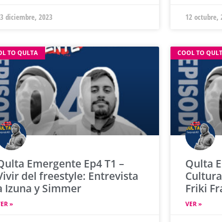
3 diciembre, 2023
12 octubre,
OL TO QULTA
COOL TO QUL
Qulta Emergente Ep4 T1 –
Qulta 
Vivir del freestyle: Entrevista
Cultura
a Izuna y Simmer
Friki F
ER »
VER »