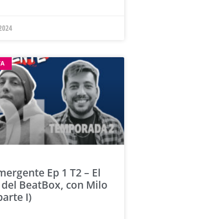
 2024
TA
ergente Ep 1 T2 – El
del BeatBox, con Milo
arte I)