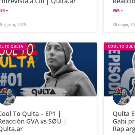
Entrevista a Cill | Qulta.ar
Reacci
ER »
VER »
5 agosto, 2025
30 mayo, 20
OL TO QULTA
COOL TO QUL
Cool To Qulta – EP1 |
Qulta 
Reacción GVA vs SØU |
Gabi pr
Qulta.ar
Rap arg