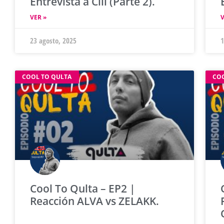
Entrevista a Cill (Parte 2).
VER »
V
23 agosto, 2025
1
COOL TO QULTA
CO
Cool To Qulta – EP2 |
Reacción ALVA vs ZELAKK.