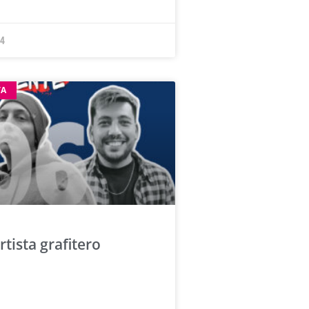
24
TA
rtista grafitero