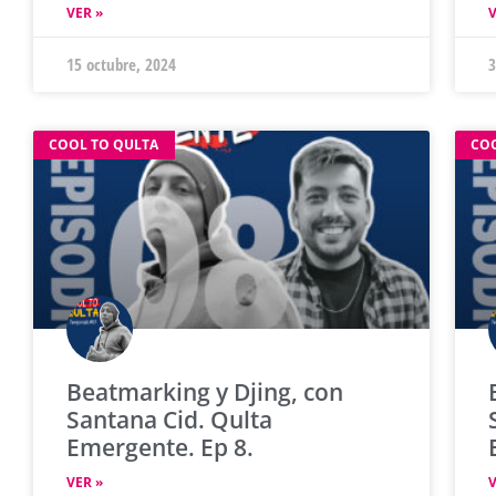
VER »
V
15 octubre, 2024
3
COOL TO QULTA
CO
Beatmarking y Djing, con
Santana Cid. Qulta
Emergente. Ep 8.
VER »
V