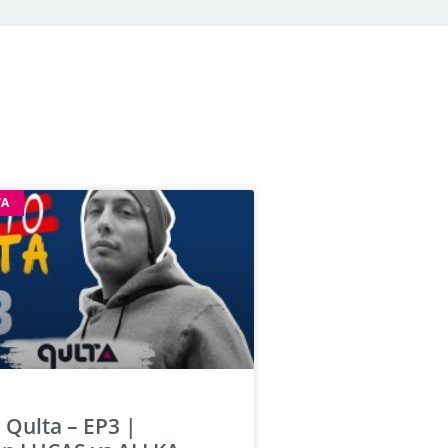
TA
 Qulta – EP3 |