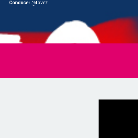
Conduce:
@favez