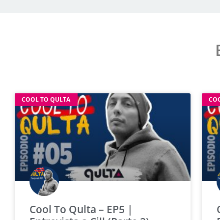
COOL TO QULTA
CO
Cool To Qulta – EP5 |