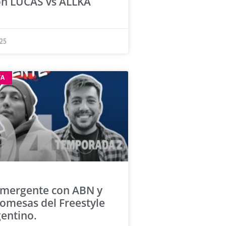
ón LUCAS vs ALLKA
25
TA
Emergente con ABN y
omesas del Freestyle
entino.