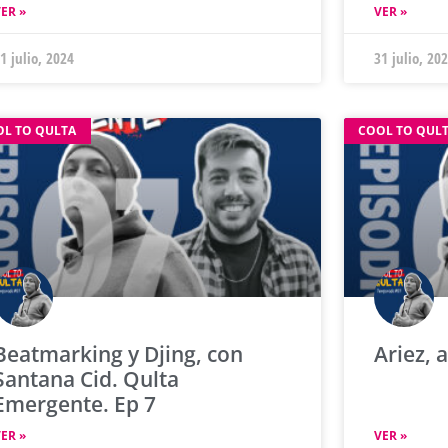
ER »
VER »
1 julio, 2024
31 julio, 20
OL TO QULTA
COOL TO QUL
Beatmarking y Djing, con
Ariez, a
Santana Cid. Qulta
Emergente. Ep 7
ER »
VER »