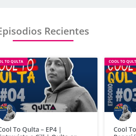
Episodios Recientes
OL TO QULTA
COOL TO QUL
Cool To Qulta – EP4 |
Cool To