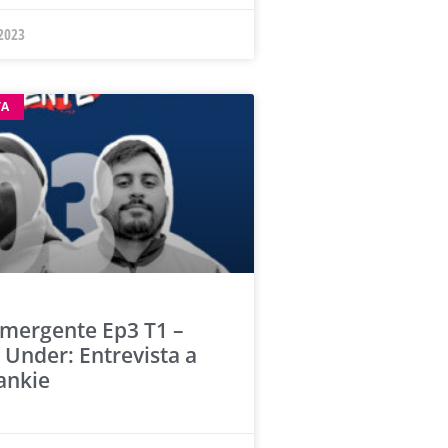
 2023
TA
Emergente Ep3 T1 –
 Under: Entrevista a
rankie