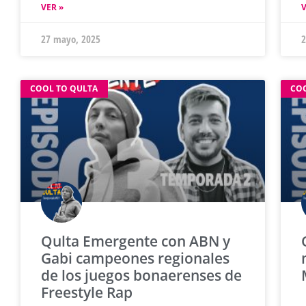
VER »
V
27 mayo, 2025
2
COOL TO QULTA
CO
Qulta Emergente con ABN y
Gabi campeones regionales
de los juegos bonaerenses de
Freestyle Rap