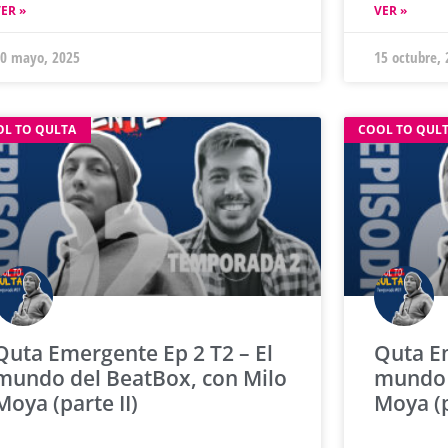
ER »
VER »
0 mayo, 2025
15 octubre,
OL TO QULTA
COOL TO QUL
Quta Emergente Ep 2 T2 – El
Quta Em
mundo del BeatBox, con Milo
mundo 
Moya (parte II)
Moya (p