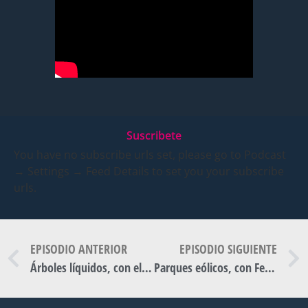
Suscribete
You have no subscribe urls set, please go to Podcast
→ Settings → Feed Details to set you your subscribe
urls.
EPISODIO ANTERIOR
EPISODIO SIGUIENTE
Árboles líquidos, con el arquitecto Horacio Miglierina. Modern Bay. Ep 21 (parte I) T1
Parques eólicos, con Fernando Compagnoni. Modern Bay. Ep. 23 (parte I)