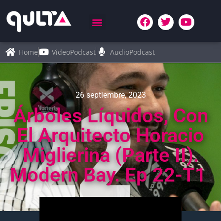
Home
VideoPodcast
AudioPodcast
26 septiembre, 2023
Árboles Líquidos, Con
El Arquitecto Horacio
Miglierina (parte II).
Modern Bay. Ep 22-T1