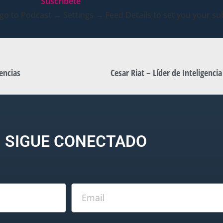
Suscribete
 go to Podcast → Settings → Feed Details to set you your sub
encias
Cesar Riat – Líder de Inteligencia
SIGUE CONECTADO