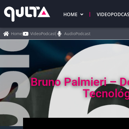
HOME
VIDEOPODCA
Home
VideoPodcast
AudioPodcast
Bruno Palmieri – 
Tecnológ