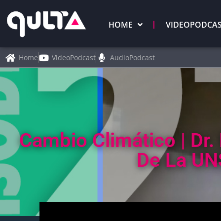
HOME
VIDEOPODCA
Home
VideoPodcast
AudioPodcast
Cambio Climático | Dr
De La UN