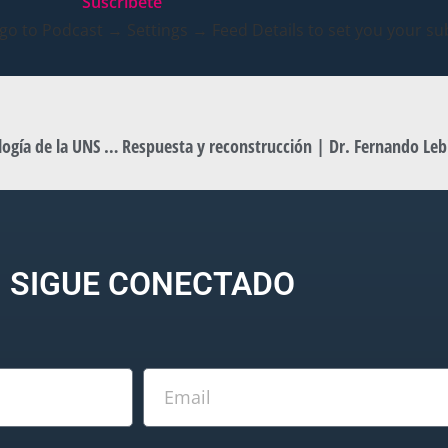
Suscribete
 go to Podcast → Settings → Feed Details to set you your sub
Planificacion Urbana | Dr. Fernando Lebinson – Geomorfología de la UNS | Modern Bay T3-E26.
SIGUE CONECTADO