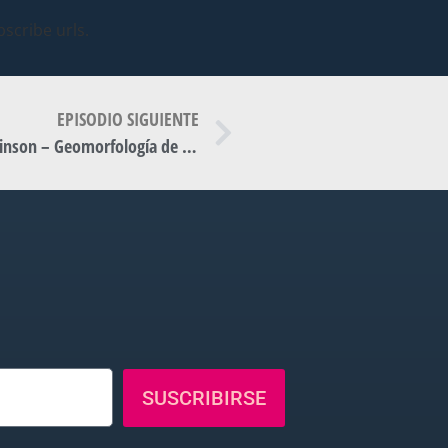
scribe urls.
EPISODIO SIGUIENTE
Respuesta y reconstrucción | Dr. Fernando Lebinson – Geomorfología de la UNS | Modern Bay T3-E28.
SUSCRIBIRSE