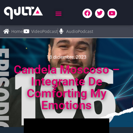
Home
VideoPodcast
AudioPodcast
18 diciembre, 2023
Candela Moscoso –
Integrante De
Comforting My
Emotions