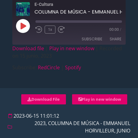
E-Cultura
1x
00:00
/
SUBSCRIBE
SHARE
Download file
|
Play in new window
|
Recorded
on 15 junio, 2023
SHARE
RedCircle
Spotify
Subscribe:
RedCircle
|
Spotify
RSS FEED
LINK
EMBED
Download File
Play in new window
2023-06-15 11:01:12
2023
,
COLUMNA DE MÚSICA - EMMANUEL
HORVILLEUR
,
JUNIO