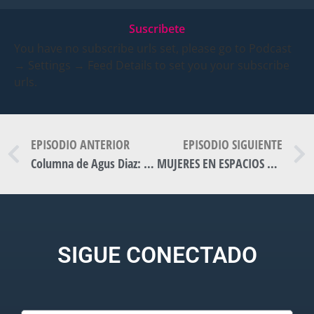
Suscribete
You have no subscribe urls set, please go to Podcast
→ Settings → Feed Details to set you your subscribe
urls.
EPISODIO ANTERIOR
EPISODIO SIGUIENTE
Columna de Agus Diaz: Día Internacional de la Lucha contra la Violencia hacia las Mujeres
MUJERES EN ESPACIOS DE PODER – ECULTURA
SIGUE CONECTADO