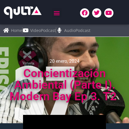
Home
VideoPodcast
AudioPodcast
20 enero, 2024
Concientización
Ambiental (parte I).
Modern Bay Ep 3. T2