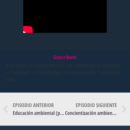
Suscribete
You have no subscribe urls set, please go to Podcast
→ Settings → Feed Details to set you your subscribe
urls.
EPISODIO ANTERIOR
EPISODIO SIGUIENTE
Educación ambiental (parte II). Modern Bay Ep.2 T.2
Concientización ambiental (parte II). Modern Bay Ep 4. T2