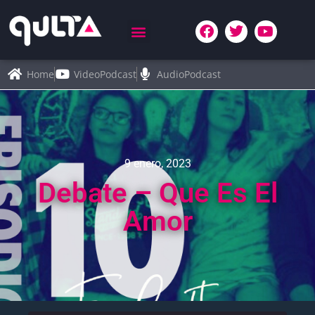
Home
VideoPodcast
AudioPodcast
9 enero, 2023
Debate – Que Es El
Amor