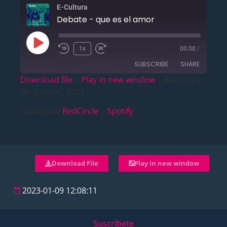
E-Cultura
Debate - que es el amor
1x
00:00
/
SUBSCRIBE
SHARE
Download file
|
Play in new window
|
Recorded
on 9 enero, 2023
SHARE
RedCircle
Spotify
Subscribe:
RedCircle
|
Spotify
RSS FEED
LINK
EMBED
Download File
Play in new window
2023-01-09 12:08:11
Suscribete