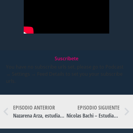
Suscribete
You have no subscribe urls set, please go to Podcast
→ Settings → Feed Details to set you your subscribe
urls.
EPISODIO ANTERIOR
EPISODIO SIGUIENTE
Nazarena Arza, estudiante de Ingeniería Electricista en la UNS.
Nicolas Bachi – Estudiante de posgrado.