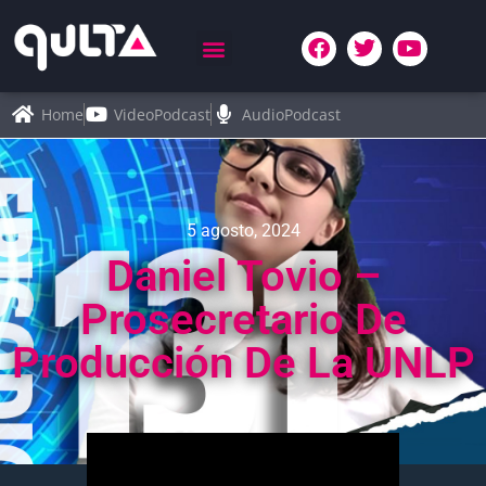
Home
VideoPodcast
AudioPodcast
5 agosto, 2024
Daniel Tovio –
Prosecretario De
Producción De La UNLP