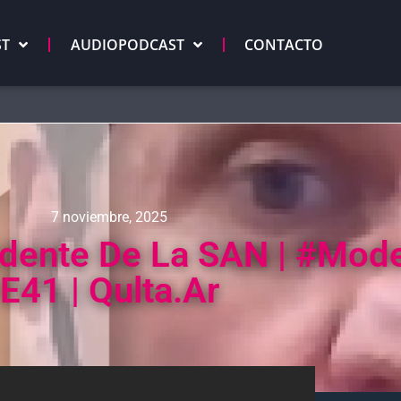
ST
AUDIOPODCAST
CONTACTO
7 noviembre, 2025
idente De La SAN | #Mod
E41 | Qulta.ar