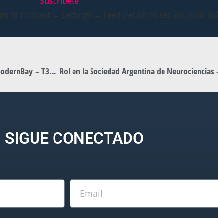
Suscribete
 go to Podcast → Settings → Feed Details to set you your sub
Dra. Yamila De Charras – Futuro, inspiración y legado |#ModernBay – T3-E40 | Qulta.ar
SIGUE CONECTADO