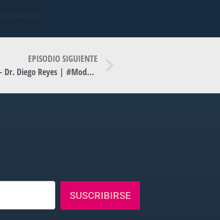
scribe urls.
EPISODIO SIGUIENTE
Rol en la Sociedad Argentina de Neurociencias – Dr. Diego Reyes | #ModernBay – T3-E42 | Qulta.ar
SUSCRIBIRSE