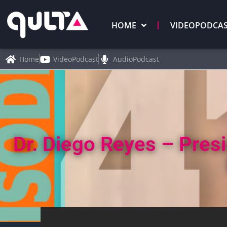
HOME
VIDEOPODCA
Home
VideoPodcast
AudioPodcast
Dr. Diego Reyes – Pres