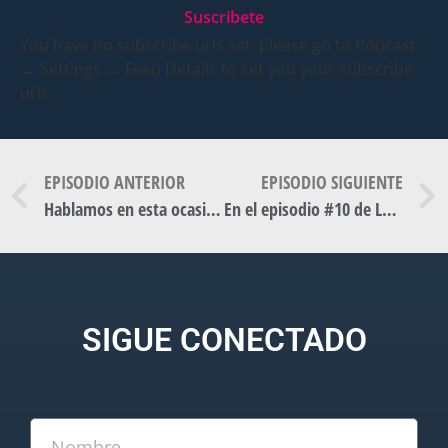
Suscribete
You have no subscribe urls set, please go to Podcast
→ Settings → Feed Details to set you your subscribe
urls.
EPISODIO ANTERIOR
EPISODIO SIGUIENTE
Hablamos en esta ocasión de Gordoodios.
En el episodio #10 de LCS, hablamos de abuso sexual a las infancias.
SIGUE CONECTADO