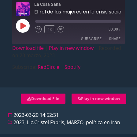
La Cosa Sana
1x
00:00
/
SUBSCRIBE
SHARE
Download file
|
Play in new window
|
Recorded
on 20 marzo, 2023
SHARE
RedCircle
Spotify
Subscribe:
RedCircle
|
Spotify
RSS FEED
LINK
EMBED
Download File
Play in new window
2023-03-20 14:52:31
2023
,
Lic.Cristel Fabris
,
MARZO
,
política en Irán