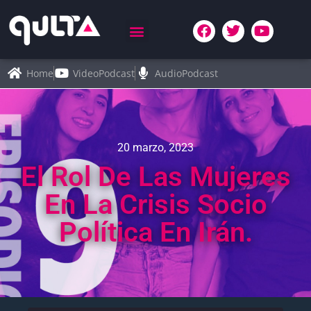
Home
VideoPodcast
AudioPodcast
20 marzo, 2023
El Rol De Las Mujeres
En La Crisis Socio
Política En Irán.