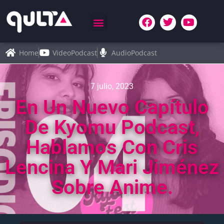
Home
VideoPodcast
AudioPodcast
7 julio, 2023
En Un Nuevo Capítulo
De Kyomu Podcast,
Hablamos Con Cris
Lencina Y Mari Jiménez
Sobre Anime.