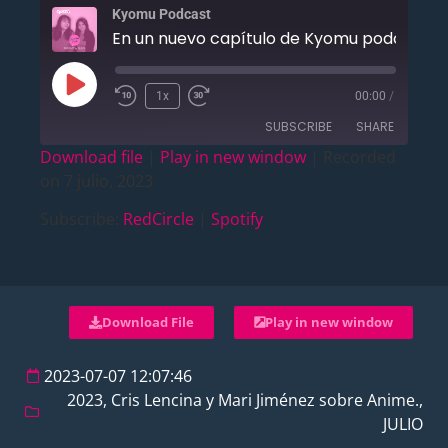
Kyomu Podcast
En un nuevo capítulo de Kyomu 
1x
00:00
/
SUBSCRIBE
SHARE
Download file
|
Play in new window
|
Recorded
on 7 julio, 2023
SHARE
RedCircle
Spotify
Subscribe:
RedCircle
|
Spotify
RSS FEED
LINK
EMBED
Download File
Play in new window
2023-07-07 12:07:46
2023
,
Cris Lencina y Mari Jiménez sobre Anime.
,
JULIO