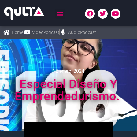
Home
VideoPodcast
AudioPodcast
12 enero, 2024
Especial Diseño Y
Emprendedurismo.