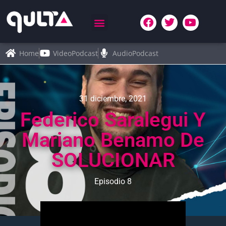
Home
VideoPodcast
AudioPodcast
31 diciembre, 2021
Federico Saralegui Y
Mariano Benamo De
SOLUCIONAR
Episodio 8