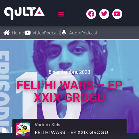
Home
VideoPodcast
AudioPodcast
8 septiembre, 2023
FELI HI WARS – EP
XXIX GROGU
Vorterix Kids
FELI HI WARS - EP XXIX GROGU