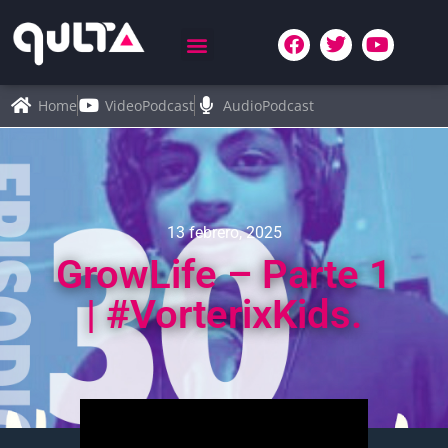
Home
VideoPodcast
AudioPodcast
13 febrero, 2025
GrowLife – Parte 1
| #VorterixKids.