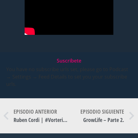
Suscribete
You have no subscribe urls set, please go to Podcast
→ Settings → Feed Details to set you your subscribe
urls.
EPISODIO ANTERIOR
EPISODIO SIGUIENTE
Ruben Cordi | #VorterixKids
GrowLife – Parte 2.