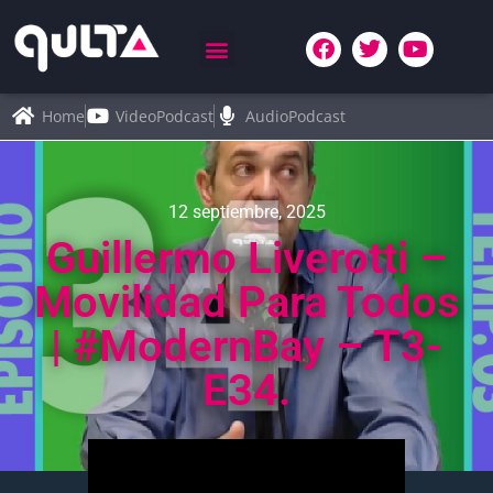
Home
VideoPodcast
AudioPodcast
12 septiembre, 2025
Guillermo Liverotti –
Movilidad Para Todos
| #ModernBay – T3-
E34.