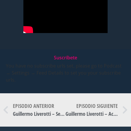
Suscribete
You have no subscribe urls set, please go to Podcast
→ Settings → Feed Details to set you your subscribe
urls.
EPISODIO ANTERIOR
EPISODIO SIGUIENTE
Guillermo Liverotti – Semana de la Movilidad Sustentable | #ModernBay – T3-E33.
Guillermo Liverotti – Actividades y Proyectos Locales | #ModernBay – T3-E35