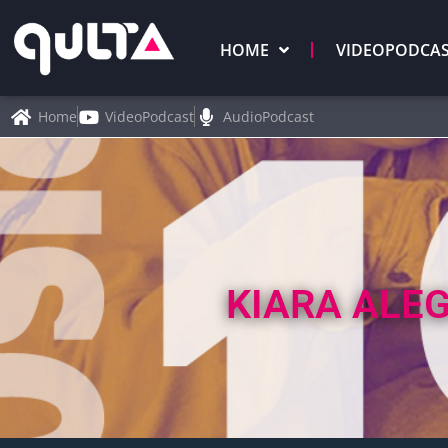
HOME
VIDEOPODCA
Home
VideoPodcast
AudioPodcast
KIARA ALEG