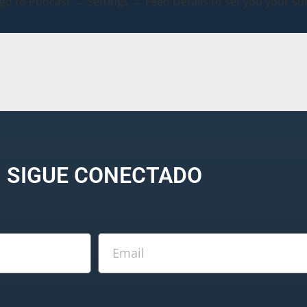
 go to Podcast → Settings → Feed Details to set you your sub
SIGUE CONECTADO