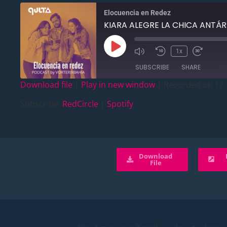
Elocuencia en Redez
KIARA ALEGRE LA CHICA ANTÁR
1x
SUBSCRIBE
SHARE
Download file
|
Play in new window
|
Recorded on 17 
SHARE
RedCircle
Spotify
Subscribe:
RedCircle
|
Spotify
RSS FEED
LINK
EMBED
Download
File