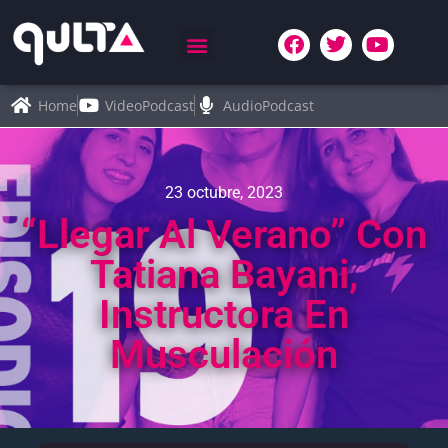
Home
VideoPodcast
AudioPodcast
23 octubre, 2023
“Llegar Al Verano” Con
Tatiana Bayani,
Instructora En
Musculación