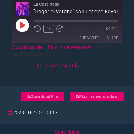
La Cosa Sana
"Llegar al verano" con Tatia
1x
00:00
/
SUBSCRIBE
SHARE
Download file
|
Play in new window
|
Recorded
on 23 octubre, 2023
SHARE
RedCircle
Spotify
Subscribe:
RedCircle
|
Spotify
RSS FEED
LINK
EMBED
Download File
Play in new window
2023-10-23 01:03:17
Suscribete