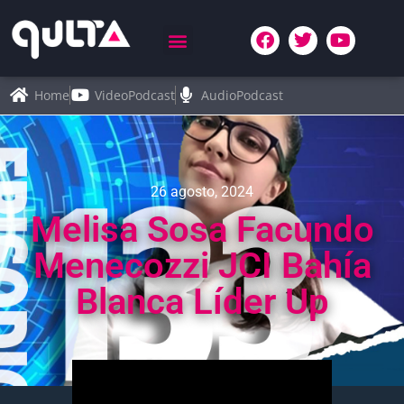
Home
VideoPodcast
AudioPodcast
26 agosto, 2024
Melisa Sosa Facundo
Menecozzi JCI Bahía
Blanca Líder Up