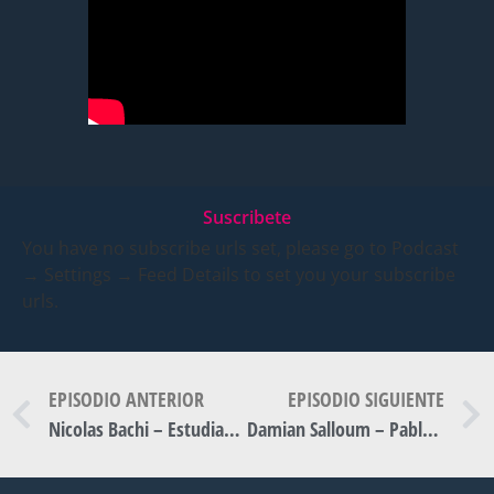
Suscribete
You have no subscribe urls set, please go to Podcast
→ Settings → Feed Details to set you your subscribe
urls.
EPISODIO ANTERIOR
EPISODIO SIGUIENTE
Nicolas Bachi – Estudiante de posgrado.
Damian Salloum – Pablo Garcia – JCI Bahía Blanca Líder Up | #FuturoPerfecto – 09/08