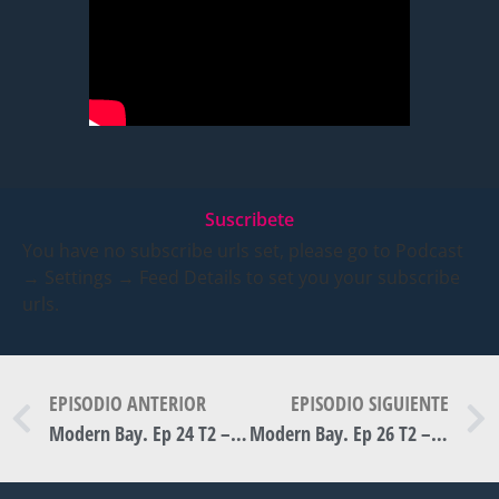
Suscribete
You have no subscribe urls set, please go to Podcast
→ Settings → Feed Details to set you your subscribe
urls.
EPISODIO ANTERIOR
EPISODIO SIGUIENTE
Modern Bay. Ep 24 T2 – Quanta Reciclaje, con Javier Levy (parte II)
Modern Bay. Ep 26 T2 – Ryan Walter, creador de Polielectric (parte II)