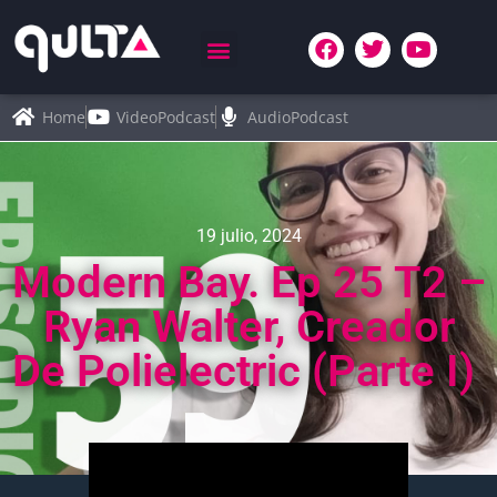
Home
VideoPodcast
AudioPodcast
19 julio, 2024
Modern Bay. Ep 25 T2 –
Ryan Walter, Creador
De Polielectric (parte I)