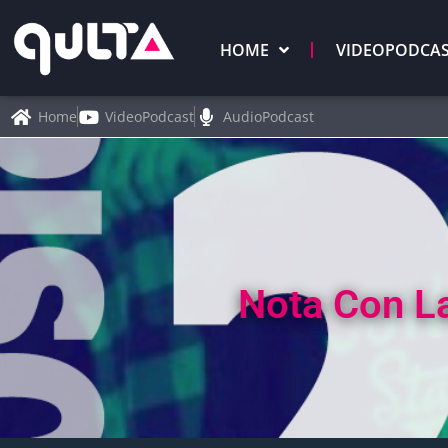
HOME
VIDEOPODCA
Home
VideoPodcast
AudioPodcast
Nota Con La