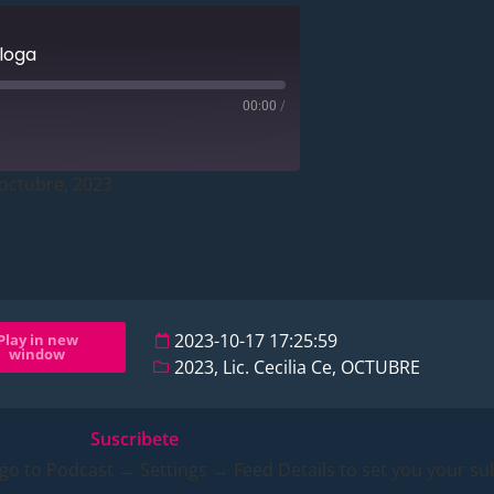
óloga
00:00
/
octubre, 2023
2023-10-17 17:25:59
Play in new
window
2023
,
Lic. Cecilia Ce
,
OCTUBRE
Suscribete
 go to Podcast → Settings → Feed Details to set you your sub