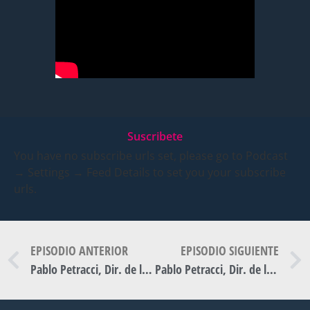
Suscribete
You have no subscribe urls set, please go to Podcast
→ Settings → Feed Details to set you your subscribe
urls.
EPISODIO ANTERIOR
EPISODIO SIGUIENTE
Pablo Petracci, Dir. de la Estación de Rescate de Fauna Marina “G. Fidalgo” – Modern Bay T3 EP 61.
Pablo Petracci, Dir. de la Estación de Rescate de Fauna Marina “G. Fidalgo” – Modern Bay T3 EP 63.