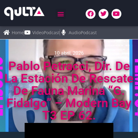
Home
VideoPodcast
AudioPodcast
10 abril, 2026
Pablo Petracci, Dir. De
La Estación De Rescate
De Fauna Marina “G.
Fidalgo” – Modern Bay
T3 EP 62.