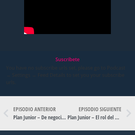
Suscribete
You have no subscribe urls set, please go to Podcast
→ Settings → Feed Details to set you your subscribe
urls.
EPISODIO ANTERIOR
EPISODIO SIGUIENTE
Plan Junior – De negocio familiar a franquicia: Alejandra Campetella y Martín Segal.
Plan Junior – El rol del area de genero en el empoderamiento de la comunidad (en youtube).