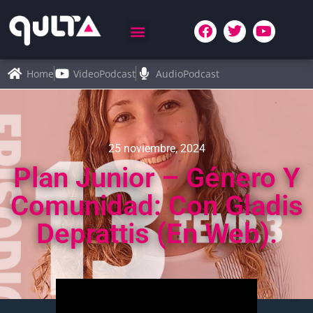
Home
VideoPodcast
AudioPodcast
25 noviembre, 2024
Plan Junior – Género Y
Comunidad: Con Gladis
Deprattis (en Web).