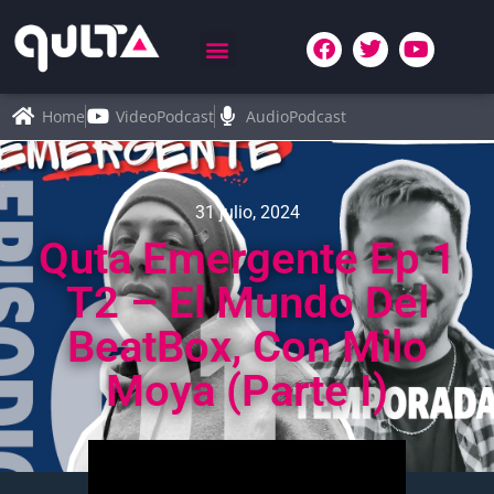
Home
VideoPodcast
AudioPodcast
31 julio, 2024
Quta Emergente Ep 1
T2 – El Mundo Del
BeatBox, Con Milo
Moya (parte I)