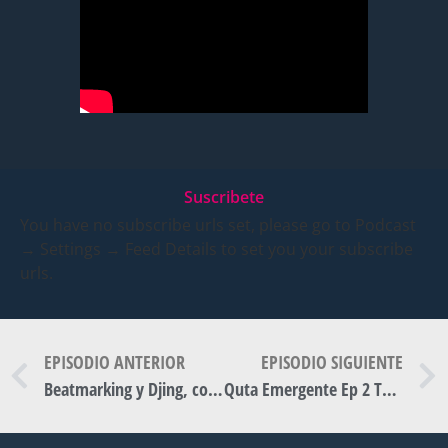
Suscribete
You have no subscribe urls set, please go to Podcast
→ Settings → Feed Details to set you your subscribe
urls.
EPISODIO ANTERIOR
EPISODIO SIGUIENTE
Beatmarking y Djing, con Santana Cid. Qulta Emergente. Ep 8.
Quta Emergente Ep 2 T2 – El mundo del BeatBox, con Milo Moya (parte II)