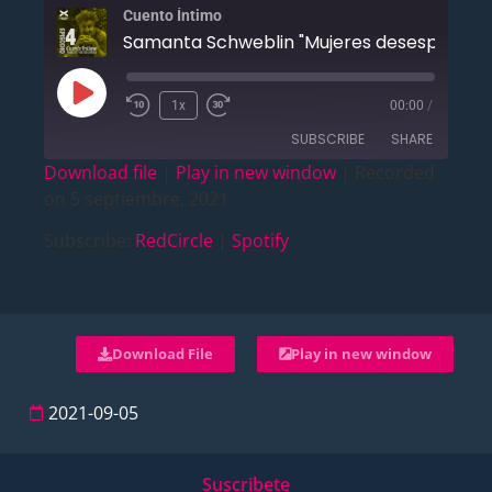
Cuento Íntimo
Samanta Schweblin "Mujeres desesperada
1x
00:00
/
SUBSCRIBE
SHARE
Download file
|
Play in new window
|
Recorded
on 5 septiembre, 2021
SHARE
RedCircle
Spotify
Subscribe:
RedCircle
|
Spotify
RSS FEED
LINK
EMBED
Download File
Play in new window
2021-09-05
Suscribete