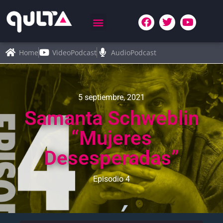
Home
VideoPodcast
AudioPodcast
5 septiembre, 2021
Samanta Schweblin
“Mujeres
Desesperadas”
Episodio 4