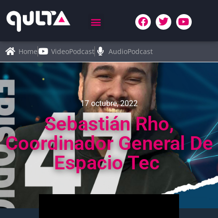
Home
VideoPodcast
AudioPodcast
17 octubre, 2022
Sebastián Rho,
Coordinador General De
Espacio Tec