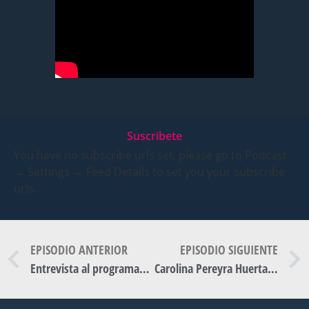
Suscribete
You have no subscribe urls set, please go to Podcast
→ Settings → Feed Details to set you your subscribe
urls.
EPISODIO ANTERIOR
EPISODIO SIGUIENTE
Entrevista al programador Pablo Barbero
Carolina Pereyra Huertas de Espacio Tecno nos cuenta sobre el evento BAHIA TIP