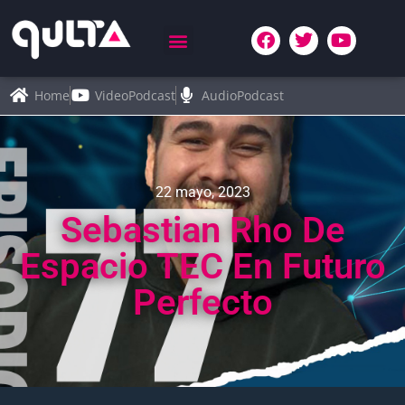
Home
VideoPodcast
AudioPodcast
22 mayo, 2023
Sebastian Rho De
Espacio TEC En Futuro
Perfecto