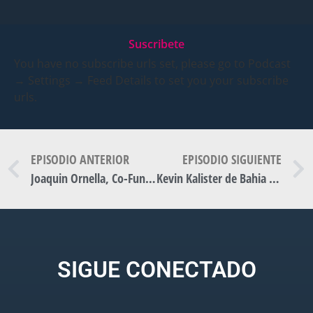
Suscribete
You have no subscribe urls set, please go to Podcast
→ Settings → Feed Details to set you your subscribe
urls.
EPISODIO ANTERIOR
EPISODIO SIGUIENTE
Joaquin Ornella, Co-Funder de Faster en Futuro Perfecto
Kevin Kalister de Bahia Blanca Food en Futuro Perfecto
SIGUE CONECTADO