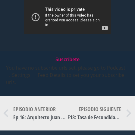
Suscribete
You have no subscribe urls set, please go to Podcast
→ Settings → Feed Details to set you your subscribe
urls.
EPISODIO ANTERIOR
EPISODIO SIGUIENTE
Ep 16: Arquitecto Juan Boyardi : Revisión urbana – Cambio climático – Soluciones a futuro.
E18: Tasa de Fecundidad por edad | María Sol González – Esp. en Economía Social.