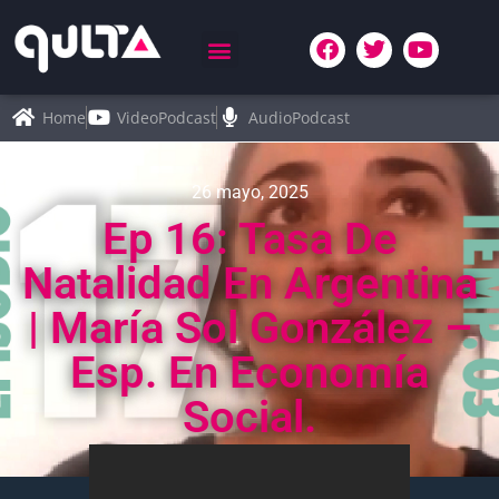
Home
VideoPodcast
AudioPodcast
26 mayo, 2025
Ep 16: Tasa De
Natalidad En Argentina
| María Sol González –
Esp. En Economía
Social.