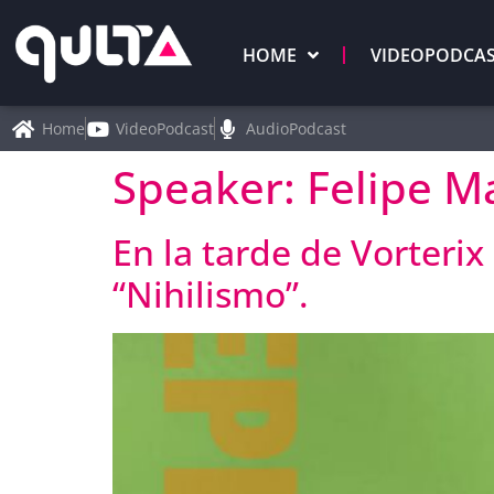
HOME
VIDEOPODCA
Home
VideoPodcast
AudioPodcast
Speaker:
Felipe Ma
En la tarde de Vorterix
“Nihilismo”.