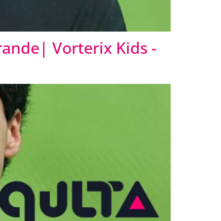
rande| Vorterix Kids -