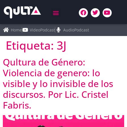
Home
VideoPodcast
AudioPodcast
Etiqueta:
3J
Qultura de Género:
Violencia de genero: lo
visible y lo invisible de los
discursos. Por Lic. Cristel
Fabris.