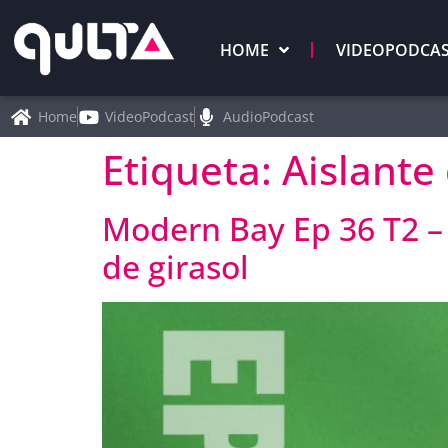
HOME
VIDEOPODCA
Home
VideoPodcast
AudioPodcast
Etiqueta:
Aislante
Modern Bay Ep 36 T2 – 
de girasol