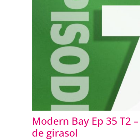
Modern Bay Ep 35 T2 – 
de girasol