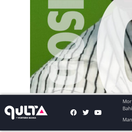
More
Bahí
Man