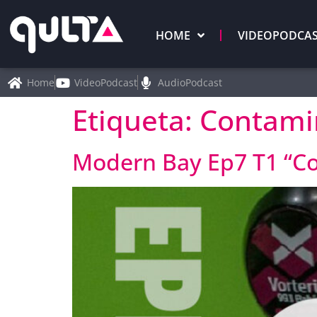
HOME
VIDEOPODCA
Home
VideoPodcast
AudioPodcast
Etiqueta:
Contami
Modern Bay Ep7 T1 “C