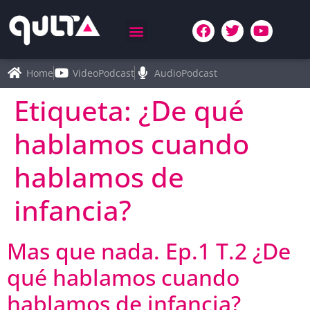
Home
VideoPodcast
AudioPodcast
Etiqueta:
¿De qué
hablamos cuando
hablamos de
infancia?
Mas que nada. Ep.1 T.2 ¿De
qué hablamos cuando
hablamos de infancia?