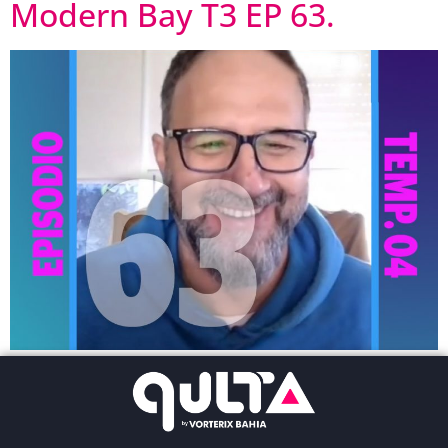
Modern Bay T3 EP 63.