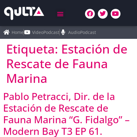
Home
VideoPodcast
AudioPodcast
Etiqueta:
Estación de
Rescate de Fauna
Marina
Pablo Petracci, Dir. de la
Estación de Rescate de
Fauna Marina “G. Fidalgo” –
Modern Bay T3 EP 61.