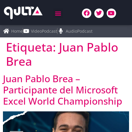
Home
VideoPodcast
AudioPodcast
Etiqueta:
Juan Pablo
Brea
Juan Pablo Brea –
Participante del Microsoft
Excel World Championship