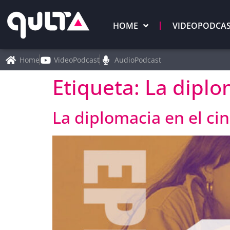
HOME
VIDEOPODCA
Home
VideoPodcast
AudioPodcast
Etiqueta:
La diplo
La diplomacia en el cin