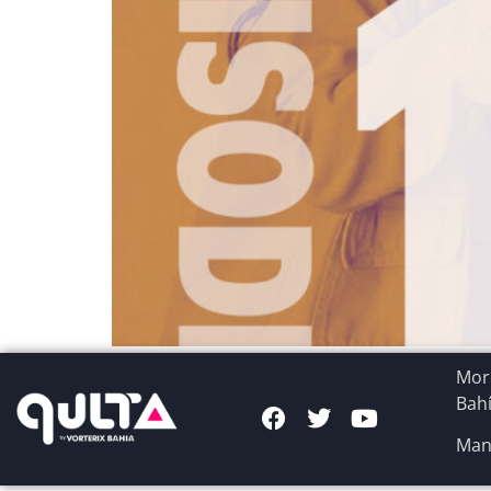
More
Bahí
Man