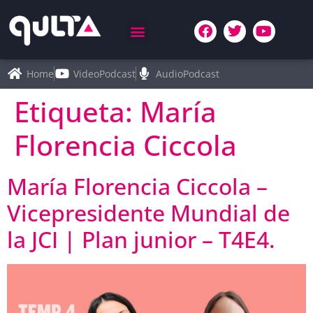
Home
VideoPodcast
AudioPodcast
Etiqueta:
María
Florencia Ciccola
María Florencia Ciccola –
Vicepresidente Mundial de
la JCI | Plan junior – T4E4.