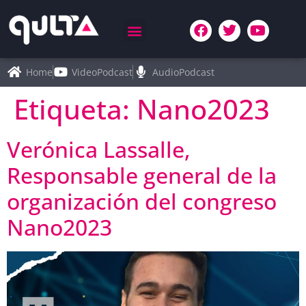
Home
VideoPodcast
AudioPodcast
Etiqueta:
Nano2023
Verónica Lassalle,
Responsable general de la
organización del congreso
Nano2023