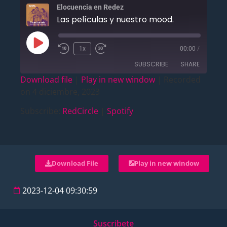
Elocuencia en Redez
Las películas y nuestro mood.
1x
00:00
/
SUBSCRIBE
SHARE
Download file
|
Play in new window
|
Recorded
on 4 diciembre, 2023
SHARE
RedCircle
Spotify
Subscribe:
RedCircle
|
Spotify
RSS FEED
LINK
EMBED
Download File
Play in new window
2023-12-04 09:30:59
Suscribete