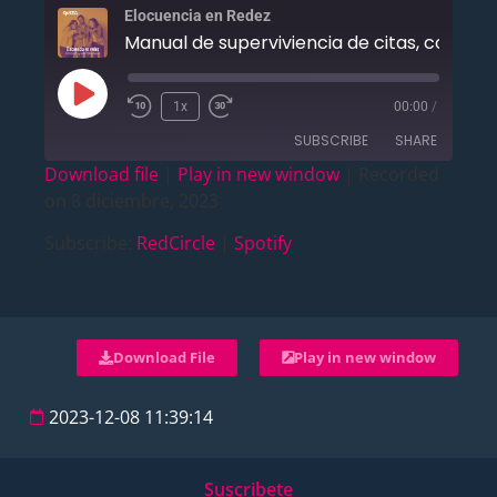
Elocuencia en Redez
1x
00:00
/
SUBSCRIBE
SHARE
Download file
|
Play in new window
|
Recorded
on 8 diciembre, 2023
SHARE
RedCircle
Spotify
Subscribe:
RedCircle
|
Spotify
RSS FEED
LINK
EMBED
Download File
Play in new window
2023-12-08 11:39:14
Suscribete