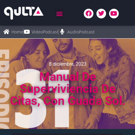
Home
VideoPodcast
AudioPodcast
8 diciembre, 2023
Manual De
Superviviencia De
Citas, Con Guada Sol.